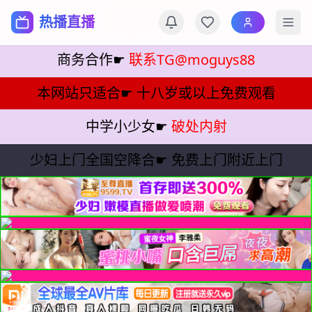
蘑菇影视
热播直播
商务合作☛
联系TG@moguys88
本网站只适合☛
十八岁或以上免费观看
中学小少女☛
破处内射
少妇上门全国空降合☛
免费上门附近上门