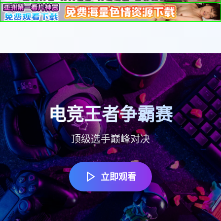
2025年度盛典直播
电竞王者争霸赛
音乐才艺大赛
明星云集，精彩不容错过
发现下一个音乐之星
顶级选手巅峰对决
立即观看
立即观看
立即观看